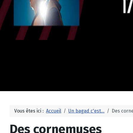
Vous êtes ici :
Accueil
Un bagad c'est...
Des corn
Des cornemuses