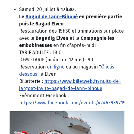
Samedi 20 Juillet à
17h30
:
Le
Bagad de Lann-Bihoué
en première partie
puis le Bagad Elven
Restauration dès 15h30 et animations sur place
avec le
Bagadig Elven
et la
Compagnie les
embobineuses
en fin d'après-midi
TARIF ADULTE : 18 €
DEMI-TARIF (moins de 12 ans) : 9 €
Réservation
en ligne
ou au magasin "
Ô jolis
dessous
" à Elven
Billetterie :
https://www.billetweb.fr/nuits-de-
largoet-invite-bagad-de-lann-bihoue
Evènement Facebook :
https://www.facebook.com/events/42463939715246