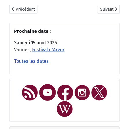
Article précédent : Des Fables houleuses aux Nuits de Largoët
Article suivant
Précédent
Suivant
Prochaine date :
Samedi 15 août 2026
Vannes,
Festival d'Arvor
Toutes les dates