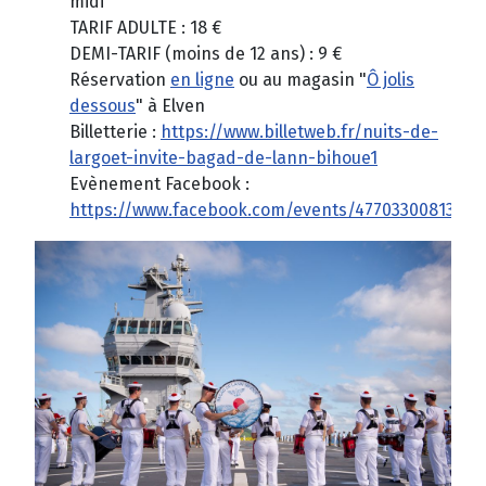
midi
TARIF ADULTE : 18 €
DEMI-TARIF (moins de 12 ans) : 9 €
Réservation
en ligne
ou au magasin "
Ô jolis
dessous
" à Elven
Billetterie :
https://www.billetweb.fr/nuits-de-
largoet-invite-bagad-de-lann-bihoue1
Evènement Facebook :
https://www.facebook.com/events/47703300813192