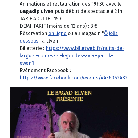
Animations et restauration dès 19h30 avec le
Bagadig Elven
puis début de spectacle à 21h
TARIF ADULTE : 15 €
DEMI-TARIF (moins de 12 ans) : 8 €
Réservation
en ligne
ou au magasin "
Ô jolis
dessous
" à Elven
Billetterie :
https://www.billetweb.fr/nuits-de-
largoet-contes-et-legendes-avec-patrik-
ewen1
Evènement Facebook :
https://www.facebook.com/events/44560624827871