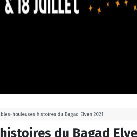
ables-houleuses histoires du Bagad Elven 2021
histoires du Bagad Elv