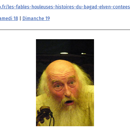
b.fr/les-fables-houleuses-histoires-du-bagad-elven-contee
amedi 18
|
Dimanche 19