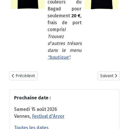
couleurs du
Bagad pour
seulement
20 €
,
frais de port
compris!
Trouvez
d'autres trésors
dans le menu
"boutique"
.
Article précédent : "2 - Mémoire d'aujourd'hui" : les airs du Pa
Article suivant 
Précédent
Suivant
Prochaine date :
Samedi 15 août 2026
Vannes,
Festival d'Arvor
Toutes les dates