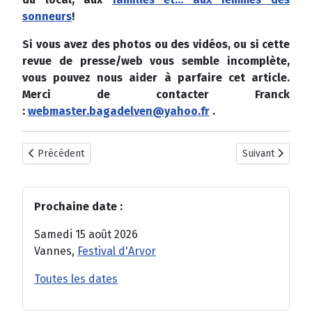
sonneurs
!
Si vous avez des photos ou des vidéos, ou si cette
revue de presse/web vous semble incomplète,
vous pouvez nous aider à parfaire cet article.
Merci de contacter Franck
:
webmaster.bagadelven@yahoo.fr
.
Article précédent : Covid-19 : Saint-Brieuc 2020 annulé
Article suivant 
Précédent
Suivant
Prochaine date :
Samedi 15 août 2026
Vannes,
Festival d'Arvor
Toutes les dates