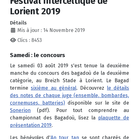
Festival Interceltique de
Lorient 2019
Détails
Mis à jour : 14 Novembre 2019
Clics : 8453
Samedi : le concours
Le samedi 03 août 2019 s'est tenue la deuxième
manche du concours des bagadoù de la deuxième
catégorie, au Breizh Stade à Lorient. Le Bagad
termine
sixième au général
. Découvrez
le détails
des notes de chaque juge (ensemble, bombardes,
cornemuses, batteries)
disponible sur le site de
Sonerion
(pdf). Pour tout comprendre au
championnat des Bagadoù, lisez la
plaquette de
présentation 2019
.
Les bénévoles d'
An tour tan
se sont chargés de