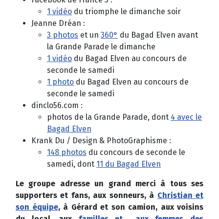
1 vidéo
du triomphe le dimanche soir
Jeanne Dréan :
3 photos
et un
360°
du Bagad Elven avant
la Grande Parade le dimanche
1 vidéo
du Bagad Elven au concours de
seconde le samedi
1 photo
du Bagad Elven au concours de
seconde le samedi
dinclo56.com :
photos de la Grande Parade, dont
4 avec le
Bagad Elven
Krank Du / Design & PhotoGraphisme :
148 photos
du concours de seconde le
samedi, dont
11 du Bagad Elven
Le groupe adresse un grand merci à tous ses
supporters et fans, aux sonneurs, à
Christian et
son équipe
, à Gérard et son camion, aux voisins
du local, aux
familles et... aux femmes des