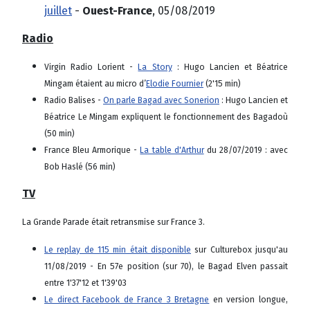
juillet
-
Ouest-France
, 05/08/2019
Radio
Virgin Radio Lorient -
La Story
: Hugo Lancien et Béatrice
Mingam étaient au micro d’
Elodie Fournier
(2'15 min)
Radio Balises -
On parle Bagad avec Sonerion
: Hugo Lancien et
Béatrice Le Mingam expliquent le fonctionnement des Bagadoù
(50 min)
France Bleu Armorique -
La table d'Arthur
du 28/07/2019 : avec
Bob Haslé (56 min)
TV
La Grande Parade était retransmise sur France 3.
Le replay de 115 min était disponible
sur Culturebox jusqu'au
11/08/2019 - En 57e position (sur 70), le Bagad Elven passait
entre 1'37'12 et 1'39'03
Le direct Facebook de France 3 Bretagne
en version longue,