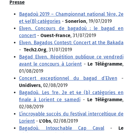
Presse
Bagadoù 2019 – Championnat national 1ère, 2e
et 4e(B) catégories
-
Sonerion
, 19/07/2019
Elven. Concours de bagadoù : le bagad en
concert
-
Ouest-France
, 31/07/2019
Elven. Bagados Contest: Concert at the Bakada
-
Tech2.Org
, 31/07/2019
Bagad Elven. Répétition publique ce vendredi
avant le concours à Lorient
-
Le Télégramme
,
01/08/2019
Concert exceptionnel du bagad d’Elven
-
Unidivers
, 02/08/2019
Bagadoù. Les 1re, 2e et 4e (b) catégories en
finale à Lorient ce samedi
-
Le Télégramme
,
02/08/2019
L’incroyable succès du Festival interceltique de
Lorient
-
L'Obs
, 02/08/2019
Bagadoù. Intouchable Cap Caval
-
Le