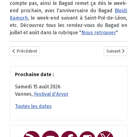
compte pas, ainsi le Bagad remet ça dès le week-
end prochain, avec l'anniversaire du Bagad
Bleidi
Kamorh
, le week-end suivant à Saint-Pol-de-Léon,
etc. Découvrez tous les rendez-vous du Bagad en
juillet et août dans la rubrique "
Nous retrouver
"
Article précédent : Le Bagadig Elven en finale du concours de 
Article suivant
Précédent
Suivant
Prochaine date :
Samedi 15 août 2026
Vannes,
Festival d'Arvor
Toutes les dates