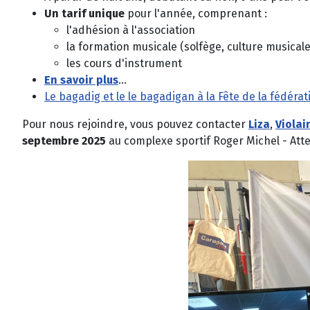
Un tarif unique
pour l'année, comprenant :
l'adhésion à l'association
la formation musicale (solfège, culture musicale
les cours d'instrument
En savoir plus
...
Le bagadig et le le bagadigan à la Fête de la fédér
Pour nous rejoindre, vous pouvez contacter
Liza
,
Violai
septembre 2025
au complexe sportif Roger Michel - Atte