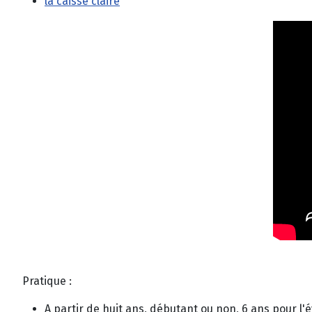
la caisse claire
Pratique :
A partir de huit ans, débutant ou non, 6 ans pour l'é