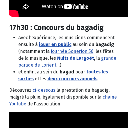
17h30 : Concours du bagadig
Avec l'expérience, les musiciens commencent
ensuite à
jouer en public
au sein du
bagadig
(notamment la
journée Sonerion 56
, les fêtes
de la musique, les
Nuits de Largoët
, la
grande
parade de Lorient
...)
et enfin, au sein du
bagad
pour
toutes les
sorties
et les
deux concours
annuels
.
Découvrez
ci-dessous
la prestation du bagadig,
malgré la pluie, également disponible sur la
chaine
Youtube
de l'association :