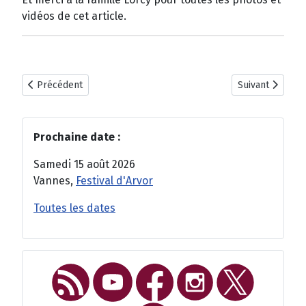
vidéos de cet article.
Article précédent : Le Bagad Elven sur CanalBreizh
Article suivant 
Précédent
Suivant
Prochaine date :
Samedi 15 août 2026
Vannes,
Festival d'Arvor
Toutes les dates