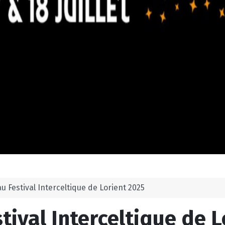
u Festival Interceltique de Lorient 2025
tival Interceltique de 